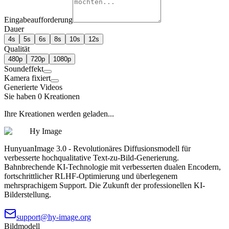
Eingabeaufforderung
Dauer
4s
5s
6s
8s
10s
12s
Qualität
480p
720p
1080p
Soundeffekt
Kamera fixiert
Generierte Videos
Sie haben 0 Kreationen
Ihre Kreationen werden geladen...
Hy Image
HunyuanImage 3.0 - Revolutionäres Diffusionsmodell für
verbesserte hochqualitative Text-zu-Bild-Generierung.
Bahnbrechende KI-Technologie mit verbesserten dualen Encodern,
fortschrittlicher RLHF-Optimierung und überlegenem
mehrsprachigem Support. Die Zukunft der professionellen KI-
Bilderstellung.
support@hy-image.org
Bildmodell