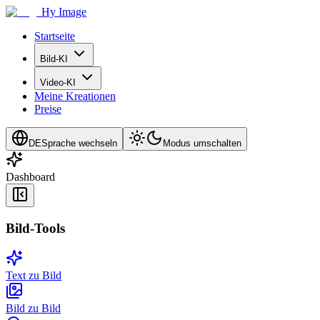
Hy Image
Startseite
Bild-KI
Video-KI
Meine Kreationen
Preise
DE
Sprache wechseln
Modus umschalten
Dashboard
Bild-Tools
Text zu Bild
Bild zu Bild