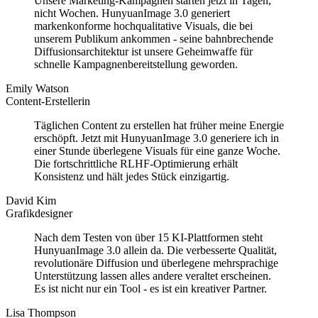
Unsere Marketing-Kampagnen starten jetzt in Tagen,
nicht Wochen. HunyuanImage 3.0 generiert
markenkonforme hochqualitative Visuals, die bei
unserem Publikum ankommen - seine bahnbrechende
Diffusionsarchitektur ist unsere Geheimwaffe für
schnelle Kampagnenbereitstellung geworden.
Emily Watson
Content-Erstellerin
Täglichen Content zu erstellen hat früher meine Energie
erschöpft. Jetzt mit HunyuanImage 3.0 generiere ich in
einer Stunde überlegene Visuals für eine ganze Woche.
Die fortschrittliche RLHF-Optimierung erhält
Konsistenz und hält jedes Stück einzigartig.
David Kim
Grafikdesigner
Nach dem Testen von über 15 KI-Plattformen steht
HunyuanImage 3.0 allein da. Die verbesserte Qualität,
revolutionäre Diffusion und überlegene mehrsprachige
Unterstützung lassen alles andere veraltet erscheinen.
Es ist nicht nur ein Tool - es ist ein kreativer Partner.
Lisa Thompson