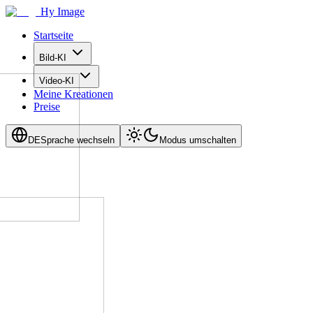
Hy Image
Startseite
Bild-KI
Video-KI
Meine Kreationen
Preise
DE
Sprache wechseln
Modus umschalten