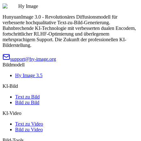
Hy Image
HunyuanImage 3.0 - Revolutionäres Diffusionsmodell für
verbesserte hochqualitative Text-zu-Bild-Generierung.
Bahnbrechende KI-Technologie mit verbesserten dualen Encodern,
fortschrittlicher RLHF-Optimierung und überlegenem
mehrsprachigem Support. Die Zukunft der professionellen KI-
Bilderstellung.
support@hy-image.org
Bildmodell
Hy Image 3.5
KI-Bild
Text zu Bild
Bild zu Bild
KI-Video
Text zu Video
Bild zu Video
Bild-Tools